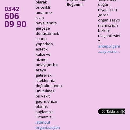
olarak
Beğenin!
düğün,
0342
öncelikli
nişan, kına
606
amacımız
gecesi
sizin
organizasyo
09 90
hayallerinizi
nlarınız için
gerçeğe
bizlere
dönüştürmek
ulaşabilirsini
; bunu
z..
yaparken,
anteporgani
estetik,
zasyon.ne…
kalite ve
hizmet
anlayışını bir
araya
getirerek
istekleriniz
doğrultusunda
unutulmaz
bir vakit
geçirmenize
olanak
sağlamak.
Firmamız,
istanbul
organizasyon