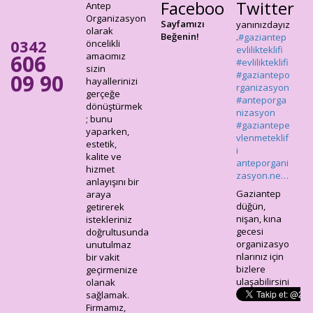
Facebook
Twitter
#gaziantepo
Antep
rganizasyon
Organizasyon
Sayfamızı
#anteporga
olarak
Beğenin!
nizasyon
0342
öncelikli
#gaziantepe
606
amacımız
vlenmeteklif
sizin
09 90
i
hayallerinizi
anteporgani
gerçeğe
zasyon.ne…
dönüştürmek
; bunu
Gaziantep
yaparken,
düğün,
estetik,
nişan, kına
kalite ve
gecesi
hizmet
organizasyo
anlayışını bir
nlarınız için
araya
bizlere
getirerek
ulaşabilirsini
istekleriniz
z..
doğrultusunda
anteporgani
unutulmaz
zasyon.ne…
bir vakit
geçirmenize
olanak
sağlamak.
Firmamız,