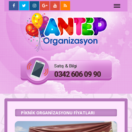
ANASAYFA
HAKKIMIZDA
Hizmetlerimiz
Satış & Bilgi
FOTO
0342 606 09 90
GALERİ
İLETİŞİM
PIKNIK ORGANIZASYONU FIYATLARI