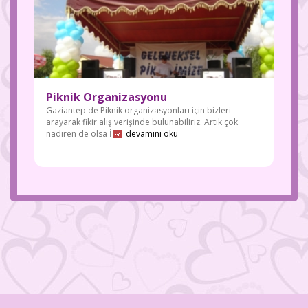
Piknik Organizasyonu
Gaziantep'de Piknik organizasyonları için bizleri
arayarak fikir alış verişinde bulunabiliriz. Artık çok
nadiren de olsa İ
devamını oku
Gaziantep
evlilik teklifi,
doğum günü
organizasyo
nları ve bir
çok etkinlik
organizasyo
nlarında
yanınızdayız
.
#gaziantep
evlilikteklifi
#evlilikteklifi