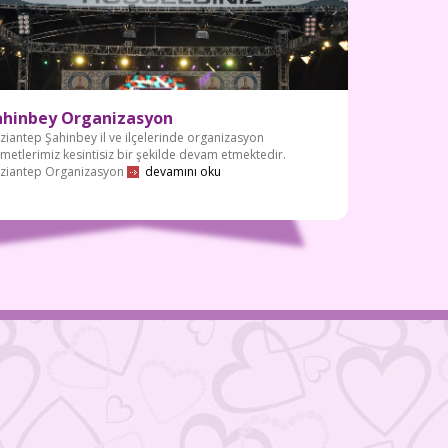
ahinbey Organizasyon
ziantep Şahinbey il ve ilçelerinde organizasyon
zmetlerimiz kesintisiz bir şekilde devam etmektedir.
ziantep Organizasyon
devamını oku