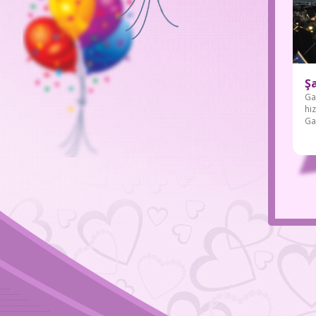
Ş
Ga
hi
Ga