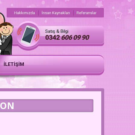
Hakkımızda
İnsan Kaynakları
Referanslar
Satış & Bilgi
0342
606 09 90
İLETİŞİM
YON