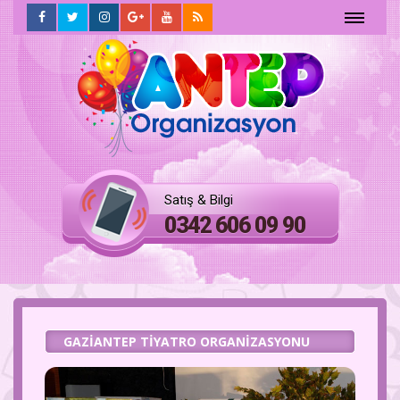
ANASAYFA
HAKKIMIZDA
Hizmetlerimiz
Satış & Bilgi
FOTO
0342 606 09 90
GALERİ
İLETİŞİM
GAZIANTEP TIYATRO ORGANIZASYONU