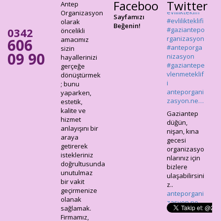
Facebook
Twitter
Antep
nizasyon
Organizasyon
#gaziantepe
Sayfamızı
olarak
vlenmeteklif
Beğenin!
0342
öncelikli
i
606
amacımız
anteporgani
sizin
zasyon.ne…
09 90
hayallerinizi
Gaziantep
gerçeğe
düğün,
dönüştürmek
nişan, kına
; bunu
gecesi
yaparken,
organizasyo
estetik,
nlarınız için
kalite ve
bizlere
hizmet
ulaşabilirsini
anlayışını bir
z..
araya
anteporgani
getirerek
zasyon.ne…
istekleriniz
doğrultusunda
unutulmaz
bir vakit
geçirmenize
olanak
sağlamak.
Firmamız,