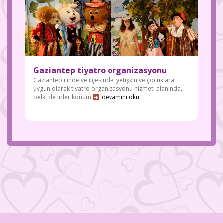
Gaziantep tiyatro organizasyonu
Gaziantep ilinde ve ilçesinde, yetişkin ve çocuklara
uygun olarak tiyatro organizasyonu hizmeti alanında,
Gaziantep
belki de lider konum
devamını oku
evlilik teklifi,
doğum günü
organizasyo
nları ve bir
çok etkinlik
organizasyo
nlarında
yanınızdayız
.
#gaziantep
evlilikteklifi
#evlilikteklifi
#gaziantepo
rganizasyon
#anteporga