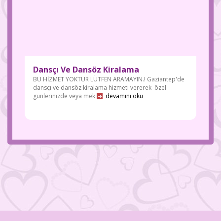
Dansçı Ve Dansöz Kiralama
BU HİZMET YOKTUR LÜTFEN ARAMAYIN.! Gaziantep'de
dansçı ve dansöz kiralama hizmeti vererek özel
Gaziantep
günlerinizde veya mek
devamını oku
evlilik teklifi,
doğum günü
organizasyo
nları ve bir
çok etkinlik
organizasyo
nlarında
yanınızdayız
.
#gaziantep
evlilikteklifi
#evlilikteklifi
#gaziantepo
rganizasyon
#anteporga