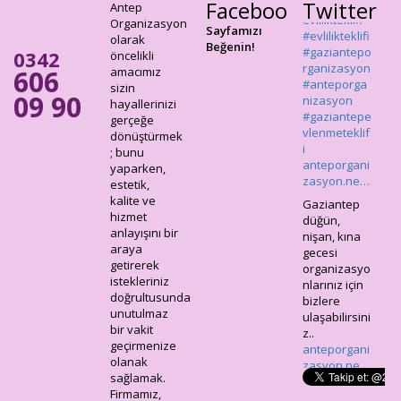
Facebook
Twitter
nizasyon
Antep
#gaziantepe
Organizasyon
Sayfamızı
vlenmeteklif
olarak
Beğenin!
0342
i
öncelikli
anteporgani
606
amacımız
zasyon.ne…
sizin
09 90
hayallerinizi
Gaziantep
gerçeğe
düğün,
dönüştürmek
nişan, kına
; bunu
gecesi
yaparken,
organizasyo
estetik,
nlarınız için
kalite ve
bizlere
hizmet
ulaşabilirsini
anlayışını bir
z..
araya
anteporgani
getirerek
zasyon.ne…
istekleriniz
doğrultusunda
unutulmaz
bir vakit
geçirmenize
olanak
sağlamak.
Firmamız,