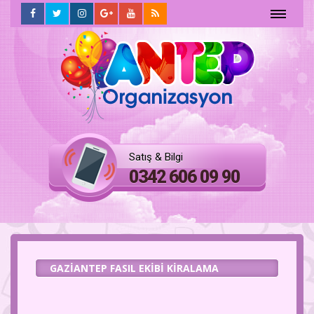
ANASAYFA
HAKKIMIZDA
Hizmetlerimiz
Satış & Bilgi
FOTO
0342 606 09 90
GALERİ
İLETİŞİM
GAZIANTEP FASIL EKIBI KIRALAMA