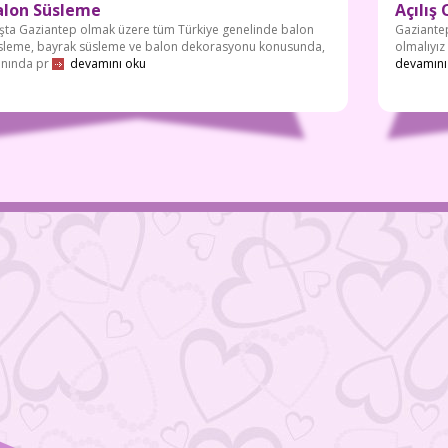
alon Süsleme
Açılış
şta Gaziantep olmak üzere tüm Türkiye genelinde balon
Gaziantep
sleme, bayrak süsleme ve balon dekorasyonu konusunda,
olmalıyı
anında pr
devamını oku
devamını