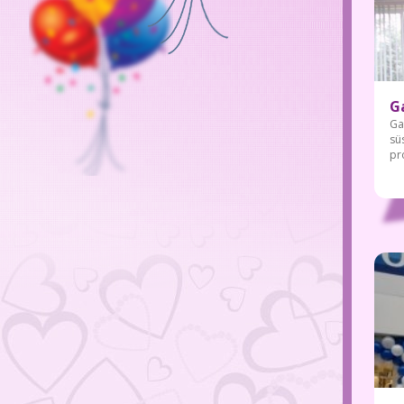
G
Ga
sü
pr