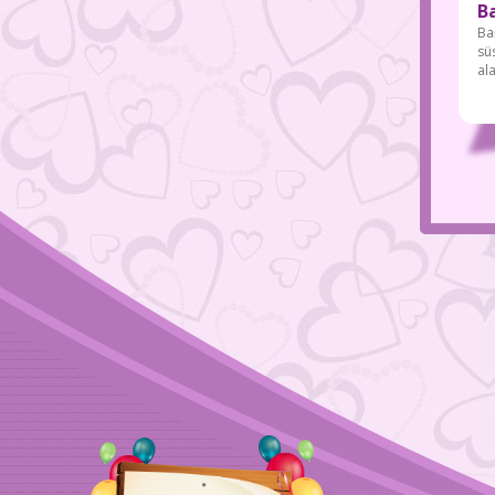
B
Ba
sü
al