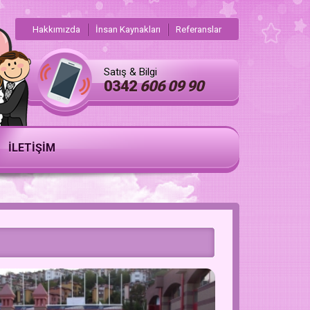
Hakkımızda
İnsan Kaynakları
Referanslar
Satış & Bilgi
0342
606 09 90
İLETİŞİM